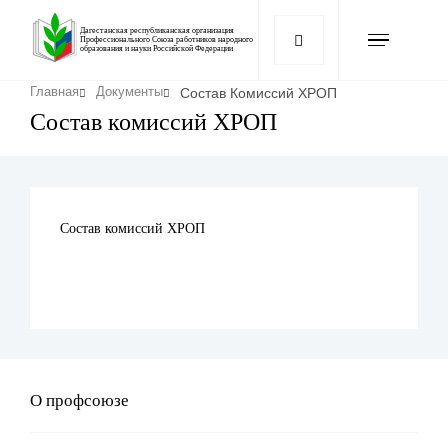
Перейти
к
Дагестанская республиканская организация
Профессионального Союза работников народного
образования и науки Российской Федерации
основному
содержанию
Строка
Состав Комиссий ХРОП
Главная
Документы
навигации
Состав комиссий ХРОП
Состав комиссий ХРОП
О профсоюзе