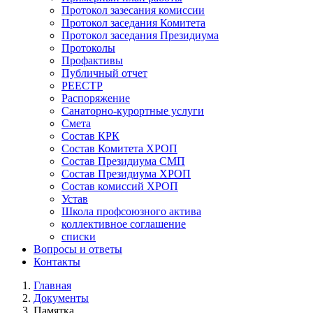
Протокол зазесания комиссии
Протокол заседания Комитета
Протокол заседания Президиума
Протоколы
Профактивы
Публичный отчет
РЕЕСТР
Распоряжение
Санаторно-курортные услуги
Смета
Состав КРК
Состав Комитета ХРОП
Состав Президиума СМП
Состав Президиума ХРОП
Состав комиссий ХРОП
Устав
Школа профсоюзного актива
коллективное соглашение
списки
Вопросы и ответы
Контакты
Главная
Документы
Строка
Памятка