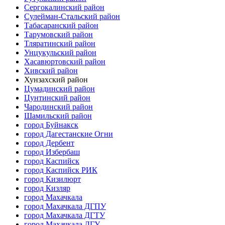
Сергокалинский район
Сулейман-Стальский район
Табасаранский район
Тарумовский район
Тляратинский район
Унцукульский район
Хасавюртовский район
Хивский район
Хунзахский район
Цумадинский район
Цунтинский район
Чародинский район
Шамильский район
город Буйнакск
город Дагестанские Огни
город Дербент
город Избербаш
город Каспийск
город Каспийск РИК
город Кизилюрт
город Кизляр
город Махачкала
город Махачкала ДГПУ
город Махачкала ДГТУ
город Махачкала ДГУ