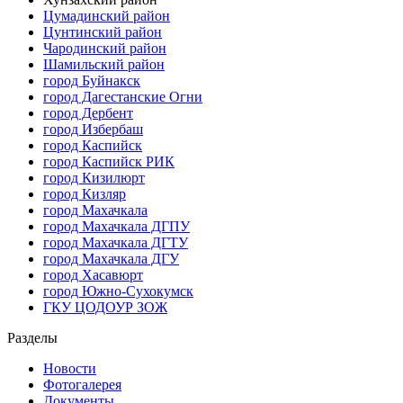
Цумадинский район
Цунтинский район
Чародинский район
Шамильский район
город Буйнакск
город Дагестанские Огни
город Дербент
город Избербаш
город Каспийск
город Каспийск РИК
город Кизилюрт
город Кизляр
город Махачкала
город Махачкала ДГПУ
город Махачкала ДГТУ
город Махачкала ДГУ
город Хасавюрт
город Южно-Сухокумск
ГКУ ЦОДОУР ЗОЖ
Разделы
Новости
Фотогалерея
Документы