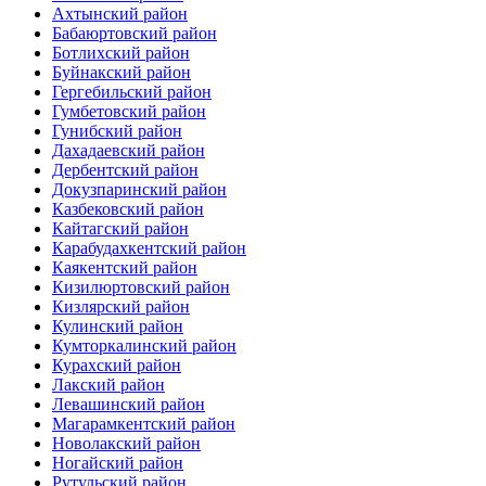
Ахтынский район
Бабаюртовский район
Ботлихский район
Буйнакский район
Гергебильский район
Гумбетовский район
Гунибский район
Дахадаевский район
Дербентский район
Докузпаринский район
Казбековский район
Кайтагский район
Карабудахкентский район
Каякентский район
Кизилюртовский район
Кизлярский район
Кулинский район
Кумторкалинский район
Курахский район
Лакский район
Левашинский район
Магарамкентский район
Новолакский район
Ногайский район
Рутульский район