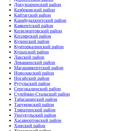
Докузпаринский район
Казбековский район
Кайтагский район
Карабудахкентский район
Каякентский район
Кизилюртовский район
Кизлярский район
Кулинский район
Кумторкалинский район
Курахский район
Лакский район
Левашинский район
Магарамкентский район
Новолакский район
Ногайский район
Рутульский район
Сергокалинский район
Сулейман-Стальский район
Табасаранский район
Тарумовский район
Тляратинский район
Унцукульский район
Хасавюртовский район
Хивский район
Хунзахский район